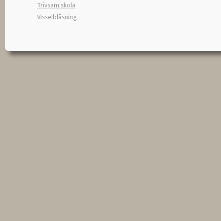
Trivsam skola
Visselblåsning