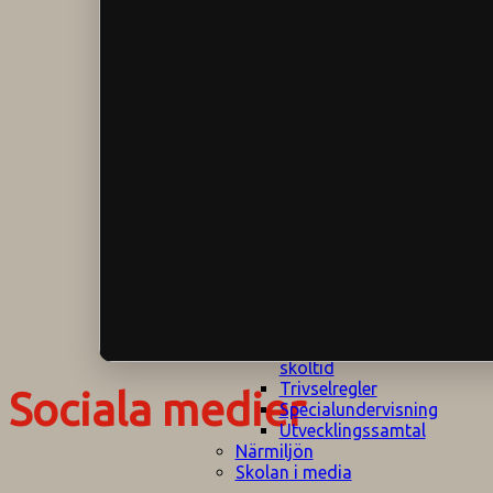
Klagomålspolicy
E
Klassföräldramöte
S
Klassutflykter
I
Konsekvenstrappa
Kyrkobesök
Lektionsanalys
Läromedelspolicy
Läxor på
Gripsholmsskolan
Nationella prov,
rutiner
NPF-certifirering 1
NPF certifiering 2
Ordningsregler åk
7-9
Policy om prövning
Skada under
skoltid
Trivselregler
Sociala medier
Specialundervisning
Utvecklingssamtal
Närmiljön
Skolan i media