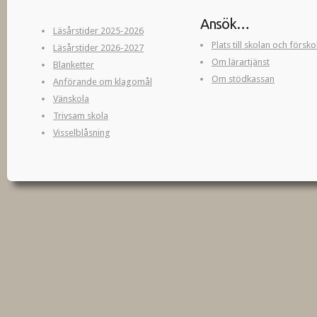
Ansök…
Läsårstider 2025-2026
Plats till skolan och försk
Läsårstider 2026-2027
Om lärartjänst
Blanketter
Om stödkassan
Anförande om klagomål
Vänskola
Trivsam skola
Visselblåsning