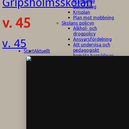
kränkande
behandling
Krisplan
Plan mot mobbning
v. 45
Skolans policyn
Alkhol- och
drogpolicy
Ansvarsfördelning
v. 45
Att undervisa och
pedagogiskt
Start
Aktuellt
bemöta barn/elever
med ADHD
Bedömningsplan
Dataskyddspolicy
Datorprogram
Fairplay på
fotbollsplanen
Elevvården
Engelska för
hemflyttare
E
GHS
F
Utrymningsplan
D
Hjorthagen
G
IT-policy
S