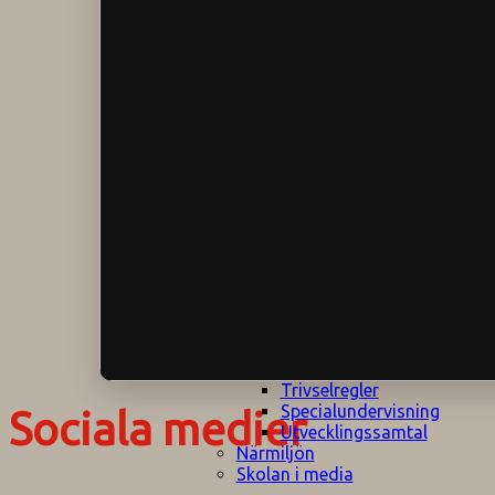
Klagomålspolicy
E
Klassföräldramöte
S
Klassutflykter
I
Konsekvenstrappa
Kyrkobesök
Lektionsanalys
Läromedelspolicy
Läxor på
Gripsholmsskolan
Nationella prov,
rutiner
NPF-certifirering 1
NPF certifiering 2
Ordningsregler åk
7-9
Policy om prövning
Skada under
skoltid
Trivselregler
Specialundervisning
Sociala medier
Utvecklingssamtal
Närmiljön
Skolan i media