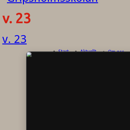
v. 23
v. 23
Start
Aktuellt
Om oss