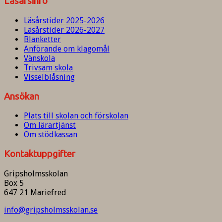
Läsårsinfo
Läsårstider 2025-2026
Läsårstider 2026-2027
Blanketter
Anförande om klagomål
Vänskola
Trivsam skola
Visselblåsning
Ansökan
Plats till skolan och förskolan
Om lärartjänst
Om stödkassan
Kontaktuppgifter
Gripsholmsskolan
Box 5
647 21 Mariefred
info@gripsholmsskolan.se