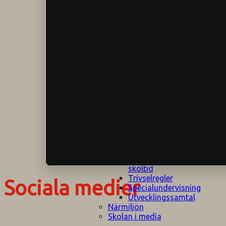
Klagomålspolicy
E
Klassföräldramöte
S
Klassutflykter
I
Konsekvenstrappa
Kyrkobesök
Lektionsanalys
Läromedelspolicy
Läxor på
Gripsholmsskolan
Nationella prov,
rutiner
NPF-certifirering 1
NPF certifiering 2
Ordningsregler åk
7-9
Policy om prövning
Skada under
skoltid
Trivselregler
Sociala medier
Specialundervisning
Utvecklingssamtal
Närmiljön
Skolan i media