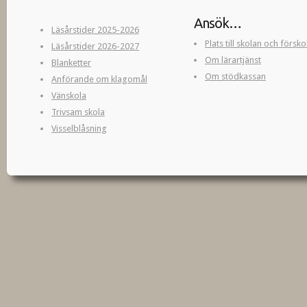
Ansök…
Läsårstider 2025-2026
Plats till skolan och försk
Läsårstider 2026-2027
Om lärartjänst
Blanketter
Om stödkassan
Anförande om klagomål
Vänskola
Trivsam skola
Visselblåsning