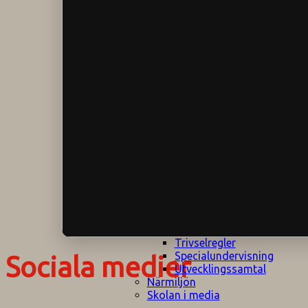
Klagomålspolicy
E
Klassföräldramöte
S
Klassutflykter
I
Konsekvenstrappa
Kyrkobesök
Lektionsanalys
Läromedelspolicy
Läxor på
Gripsholmsskolan
Nationella prov,
rutiner
NPF-certifirering 1
NPF certifiering 2
Ordningsregler åk
7-9
Policy om prövning
Skada under
skoltid
Trivselregler
Specialundervisning
Sociala medier
Utvecklingssamtal
Närmiljön
Skolan i media