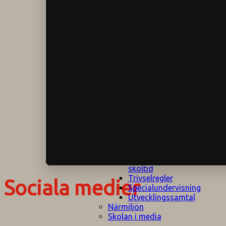
Klagomålspolicy
E
Klassföräldramöte
S
Klassutflykter
I
Konsekvenstrappa
Kyrkobesök
Lektionsanalys
Läromedelspolicy
Läxor på
Gripsholmsskolan
Nationella prov,
rutiner
NPF-certifirering 1
NPF certifiering 2
Ordningsregler åk
7-9
Policy om prövning
Skada under
skoltid
Trivselregler
Sociala medier
Specialundervisning
Utvecklingssamtal
Närmiljön
Skolan i media