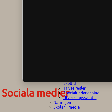
Klagomålspolicy
E
Klassföräldramöte
S
Klassutflykter
I
Konsekvenstrappa
Kyrkobesök
Lektionsanalys
Läromedelspolicy
Läxor på
Gripsholmsskolan
Nationella prov,
rutiner
NPF-certifirering 1
NPF certifiering 2
Ordningsregler åk
7-9
Policy om prövning
Skada under
skoltid
Trivselregler
Sociala medier
Specialundervisning
Utvecklingssamtal
Närmiljön
Skolan i media