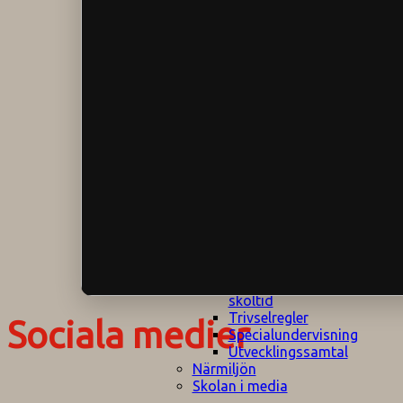
Klagomålspolicy
E
Klassföräldramöte
S
Klassutflykter
I
Konsekvenstrappa
Kyrkobesök
Lektionsanalys
Läromedelspolicy
Läxor på
Gripsholmsskolan
Nationella prov,
rutiner
NPF-certifirering 1
NPF certifiering 2
Ordningsregler åk
7-9
Policy om prövning
Skada under
skoltid
Trivselregler
Sociala medier
Specialundervisning
Utvecklingssamtal
Närmiljön
Skolan i media