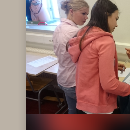
Klagomålspolicy
E
Klassföräldramöte
S
Klassutflykter
I
Konsekvenstrappa
Kyrkobesök
Lektionsanalys
Läromedelspolicy
Läxor på
Gripsholmsskolan
Nationella prov,
rutiner
NPF-certifirering 1
NPF certifiering 2
Ordningsregler åk
7-9
Policy om prövning
Skada under
skoltid
Trivselregler
Specialundervisning
Utvecklingssamtal
Närmiljön
Skolan i media