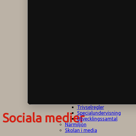
Klagomålspolicy
E
Klassföräldramöte
S
Klassutflykter
I
Konsekvenstrappa
Kyrkobesök
Lektionsanalys
Läromedelspolicy
Läxor på
Gripsholmsskolan
Nationella prov,
rutiner
NPF-certifirering 1
NPF certifiering 2
Ordningsregler åk
7-9
Policy om prövning
Skada under
skoltid
Trivselregler
Specialundervisning
Sociala medier
Utvecklingssamtal
Närmiljön
Skolan i media