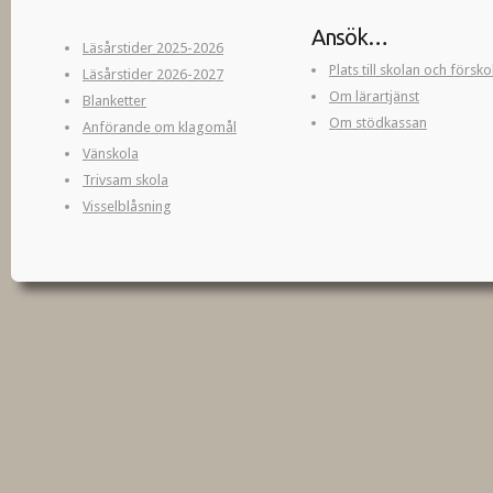
Ansök…
Läsårstider 2025-2026
Plats till skolan och försk
Läsårstider 2026-2027
Om lärartjänst
Blanketter
Om stödkassan
Anförande om klagomål
Vänskola
Trivsam skola
Visselblåsning