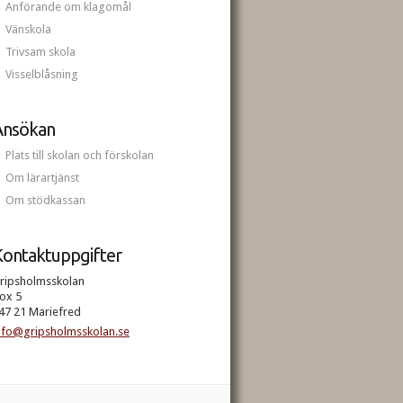
Anförande om klagomål
Vänskola
Trivsam skola
Visselblåsning
Ansökan
Plats till skolan och förskolan
Om lärartjänst
Om stödkassan
ontaktuppgifter
ripsholmsskolan
ox 5
47 21 Mariefred
nfo@gripsholmsskolan.se