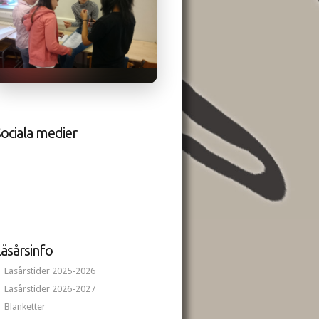
ociala medier
äsårsinfo
Läsårstider 2025-2026
Läsårstider 2026-2027
Blanketter