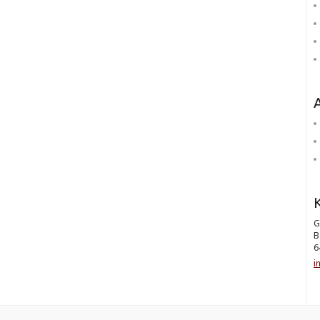
K
G
B
6
i