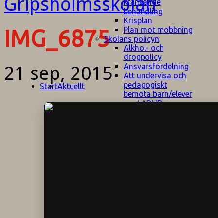
kränkande
behandling
Krisplan
Plan mot mobbning
IMG_6875
Skolans policyn
Alkhol- och
drogpolicy
Ansvarsfördelning
21 sep, 2015
Att undervisa och
pedagogiskt
Start
Aktuellt
bemöta barn/elever
med ADHD
Bedömningsplan
Dataskyddspolicy
Datorprogram
Fairplay på
fotbollsplanen
Elevvården
Engelska för
hemflyttare
E
GHS
F
Utrymningsplan
D
Hjorthagen
G
IT-policy
S