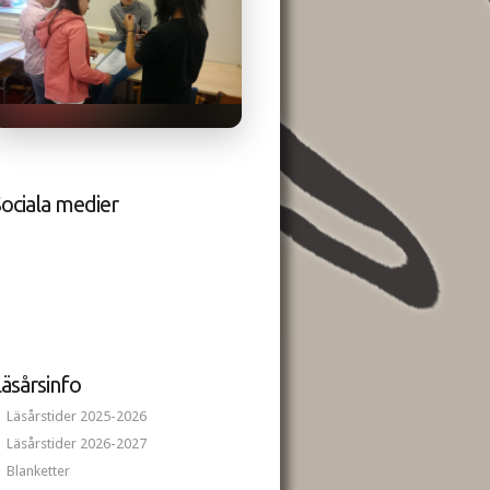
ociala medier
äsårsinfo
Läsårstider 2025-2026
Läsårstider 2026-2027
Blanketter