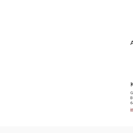
K
G
B
6
i