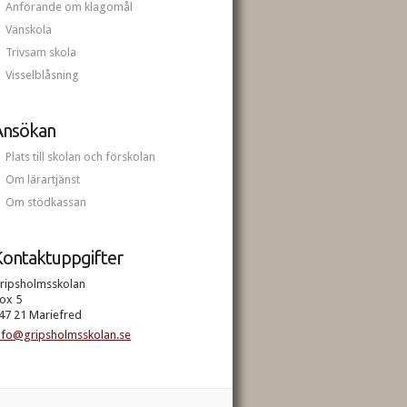
Anförande om klagomål
Vänskola
Trivsam skola
Visselblåsning
Ansökan
Plats till skolan och förskolan
Om lärartjänst
Om stödkassan
ontaktuppgifter
ripsholmsskolan
ox 5
47 21 Mariefred
nfo@gripsholmsskolan.se