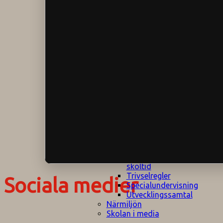
Klagomålspolicy
E
Klassföräldramöte
S
Klassutflykter
I
Konsekvenstrappa
Kyrkobesök
Lektionsanalys
Läromedelspolicy
Läxor på
Gripsholmsskolan
Nationella prov,
rutiner
NPF-certifirering 1
NPF certifiering 2
Ordningsregler åk
7-9
Policy om prövning
Skada under
skoltid
Trivselregler
Sociala medier
Specialundervisning
Utvecklingssamtal
Närmiljön
Skolan i media