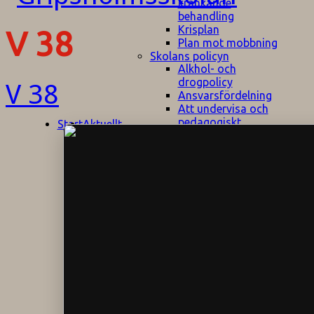
kränkande
behandling
Krisplan
V 38
Plan mot mobbning
Skolans policyn
Alkhol- och
drogpolicy
V 38
Ansvarsfördelning
Att undervisa och
pedagogiskt
Start
Aktuellt
bemöta barn/elever
med ADHD
Bedömningsplan
Dataskyddspolicy
Datorprogram
Fairplay på
fotbollsplanen
Elevvården
Engelska för
hemflyttare
E
GHS
F
Utrymningsplan
D
Hjorthagen
G
IT-policy
S