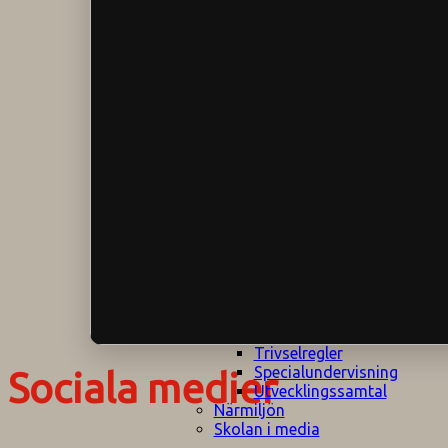
Klagomålspolicy
E
Klassföräldramöte
S
Klassutflykter
I
Konsekvenstrappa
Kyrkobesök
Lektionsanalys
Läromedelspolicy
Läxor på
Gripsholmsskolan
Nationella prov,
rutiner
NPF-certifirering 1
NPF certifiering 2
Ordningsregler åk
7-9
Policy om prövning
Skada under
skoltid
Trivselregler
Specialundervisning
Sociala medier
Utvecklingssamtal
Närmiljön
Skolan i media