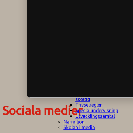
Klagomålspolicy
E
Klassföräldramöte
S
Klassutflykter
I
Konsekvenstrappa
Kyrkobesök
Lektionsanalys
Läromedelspolicy
Läxor på
Gripsholmsskolan
Nationella prov,
rutiner
NPF-certifirering 1
NPF certifiering 2
Ordningsregler åk
7-9
Policy om prövning
Skada under
skoltid
Trivselregler
Sociala medier
Specialundervisning
Utvecklingssamtal
Närmiljön
Skolan i media