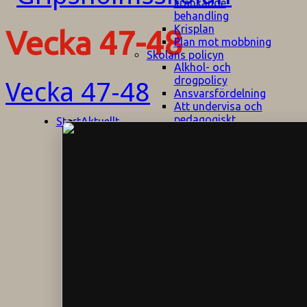
kränkande
behandling
Krisplan
Vecka 47-48
Plan mot mobbning
Skolans policyn
Alkhol- och
drogpolicy
Vecka 47-48
Ansvarsfördelning
Att undervisa och
pedagogiskt
Start
Aktuellt
bemöta barn/elever
med ADHD
Bedömningsplan
Dataskyddspolicy
Datorprogram
Fairplay på
fotbollsplanen
Elevvården
Engelska för
hemflyttare
E
GHS
F
Utrymningsplan
D
Hjorthagen
G
IT-policy
S