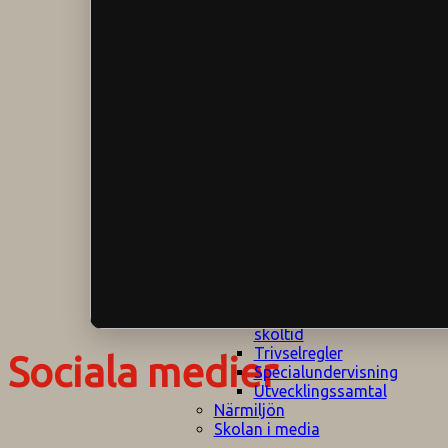
Klagomålspolicy
E
Klassföräldramöte
S
Klassutflykter
I
Konsekvenstrappa
Kyrkobesök
Lektionsanalys
Läromedelspolicy
Läxor på
Gripsholmsskolan
Nationella prov,
rutiner
NPF-certifirering 1
NPF certifiering 2
Ordningsregler åk
7-9
Policy om prövning
Skada under
skoltid
Trivselregler
Sociala medier
Specialundervisning
Utvecklingssamtal
Närmiljön
Skolan i media