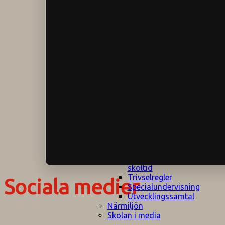
Klagomålspolicy
E
Klassföräldramöte
S
Klassutflykter
I
Konsekvenstrappa
Kyrkobesök
Lektionsanalys
Läromedelspolicy
Läxor på
Gripsholmsskolan
Nationella prov,
rutiner
NPF-certifirering 1
NPF certifiering 2
Ordningsregler åk
7-9
Policy om prövning
Skada under
skoltid
Trivselregler
Sociala medier
Specialundervisning
Utvecklingssamtal
Närmiljön
Skolan i media