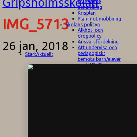
kränkande
behandling
Krisplan
Plan mot mobbning
IMG_5713
Skolans policyn
Alkhol- och
drogpolicy
Ansvarsfördelning
26 jan, 2018
Att undervisa och
pedagogiskt
Start
Aktuellt
bemöta barn/elever
med ADHD
Bedömningsplan
Dataskyddspolicy
Datorprogram
Fairplay på
fotbollsplanen
Elevvården
Engelska för
hemflyttare
E
GHS
F
Utrymningsplan
D
Hjorthagen
G
IT-policy
S