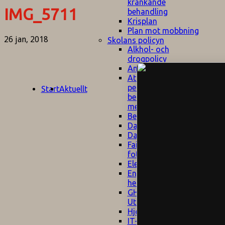
kränkande
IMG_5711
behandling
Krisplan
Plan mot mobbning
26 jan, 2018
Skolans policyn
Alkhol- och
drogpolicy
Ansvarsfördelning
Att undervisa och
pedagogiskt
Start
Aktuellt
bemöta barn/elever
med ADHD
Bedömningsplan
Dataskyddspolicy
Datorprogram
Fairplay på
fotbollsplanen
Elevvården
Engelska för
hemflyttare
E
GHS
F
Utrymningsplan
D
Hjorthagen
G
IT-policy
S