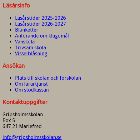
Läsårsinfo
Läsårstider 2025-2026
Läsårstider 2026-2027
Blanketter
Anförande om klagomål
Vänskola
Trivsam skola
Visselblåsning
Ansökan
Plats till skolan och förskolan
Om lärartjänst
Om stödkassan
Kontaktuppgifter
Gripsholmsskolan
Box 5
647 21 Mariefred
info@gripsholmsskolan.se