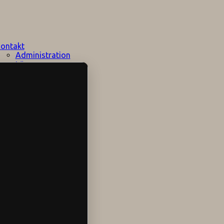
ontakt
Administration
Lärare
Elevhälsan
Speciallärare
Stödpersoner
Övrig personal
Sociala medier
Skolområdet
Hitta hit