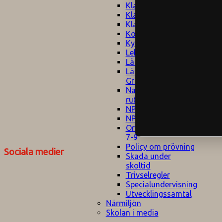
Klagomålspolicy
E
Klassföräldramöte
S
Klassutflykter
I
Konsekvenstrappa
Kyrkobesök
Lektionsanalys
Läromedelspolicy
Läxor på
Gripsholmsskolan
Nationella prov,
rutiner
NPF-certifirering 1
NPF certifiering 2
Ordningsregler åk
7-9
Policy om prövning
Sociala medier
Skada under
skoltid
Trivselregler
Specialundervisning
Utvecklingssamtal
Närmiljön
Skolan i media