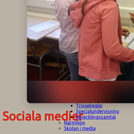
Klagomålspolicy
E
Klassföräldramöte
S
Klassutflykter
I
Konsekvenstrappa
Kyrkobesök
Lektionsanalys
Läromedelspolicy
Läxor på
Gripsholmsskolan
Nationella prov,
rutiner
NPF-certifirering 1
NPF certifiering 2
Ordningsregler åk
7-9
Policy om prövning
Skada under
skoltid
Trivselregler
Specialundervisning
Sociala medier
Utvecklingssamtal
Närmiljön
Skolan i media