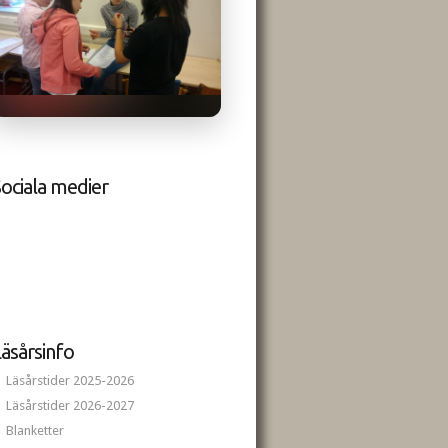
ociala medier
äsårsinfo
Läsårstider 2025-2026
Läsårstider 2026-2027
Blanketter