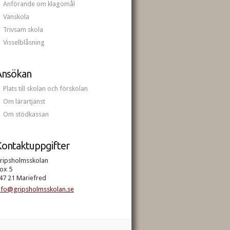
Anförande om klagomål
Vänskola
Trivsam skola
Visselblåsning
Ansökan
Plats till skolan och förskolan
Om lärartjänst
Om stödkassan
ontaktuppgifter
ripsholmsskolan
ox 5
47 21 Mariefred
nfo@gripsholmsskolan.se