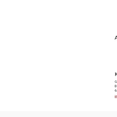
K
G
B
6
i