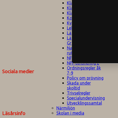
Klagomålspolicy
E
Klassföräldramöte
S
Klassutflykter
I
Konsekvenstrappa
Kyrkobesök
Lektionsanalys
Läromedelspolicy
Läxor på
Gripsholmsskolan
Nationella prov,
rutiner
NPF-certifirering 1
NPF certifiering 2
Ordningsregler åk
Sociala medier
7-9
Policy om prövning
Skada under
skoltid
Trivselregler
Specialundervisning
Utvecklingssamtal
Närmiljön
Skolan i media
Läsårsinfo