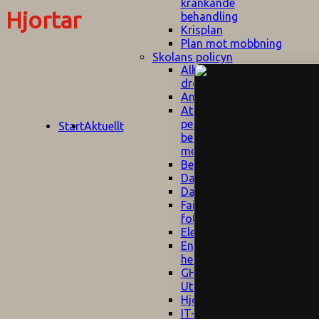
kränkande
Hjortar
behandling
Krisplan
Plan mot mobbning
Skolans policyn
Alkhol- och
drogpolicy
Ansvarsfördelning
Att undervisa och
pedagogiskt
Start
Aktuellt
bemöta barn/elever
med ADHD
Bedömningsplan
Dataskyddspolicy
Datorprogram
Fairplay på
fotbollsplanen
Elevvården
Engelska för
hemflyttare
E
GHS
F
Utrymningsplan
D
Hjorthagen
G
IT-policy
S