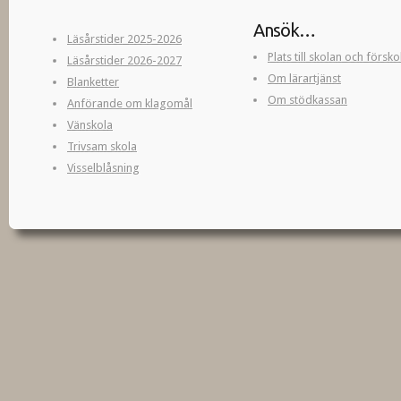
Ansök…
Läsårstider 2025-2026
Plats till skolan och försk
Läsårstider 2026-2027
Om lärartjänst
Blanketter
Om stödkassan
Anförande om klagomål
Vänskola
Trivsam skola
Visselblåsning