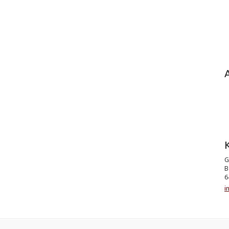
K
G
B
6
i