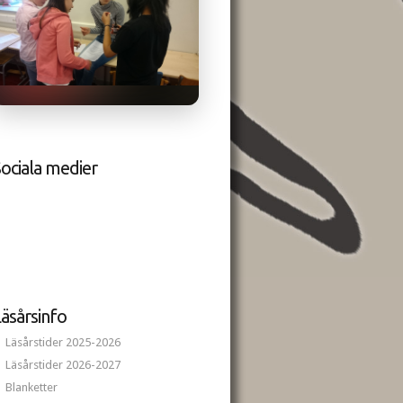
ociala medier
äsårsinfo
Läsårstider 2025-2026
Läsårstider 2026-2027
Blanketter