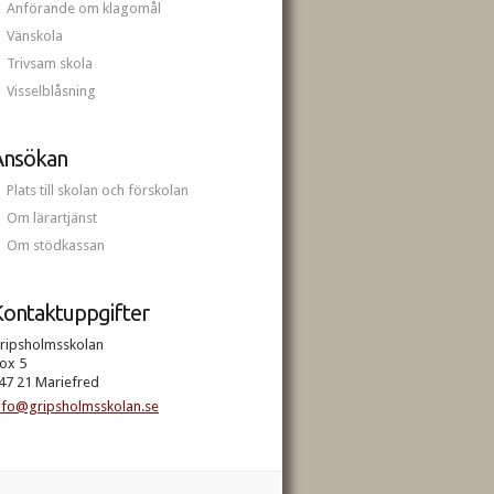
Anförande om klagomål
Vänskola
Trivsam skola
Visselblåsning
Ansökan
Plats till skolan och förskolan
Om lärartjänst
Om stödkassan
ontaktuppgifter
ripsholmsskolan
ox 5
47 21 Mariefred
nfo@gripsholmsskolan.se