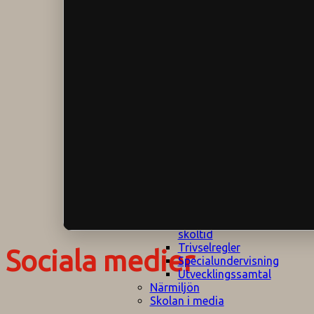
Klagomålspolicy
E
Klassföräldramöte
S
Klassutflykter
I
Konsekvenstrappa
Kyrkobesök
Lektionsanalys
Läromedelspolicy
Läxor på
Gripsholmsskolan
Nationella prov,
rutiner
NPF-certifirering 1
NPF certifiering 2
Ordningsregler åk
7-9
Policy om prövning
Skada under
skoltid
Trivselregler
Sociala medier
Specialundervisning
Utvecklingssamtal
Närmiljön
Skolan i media