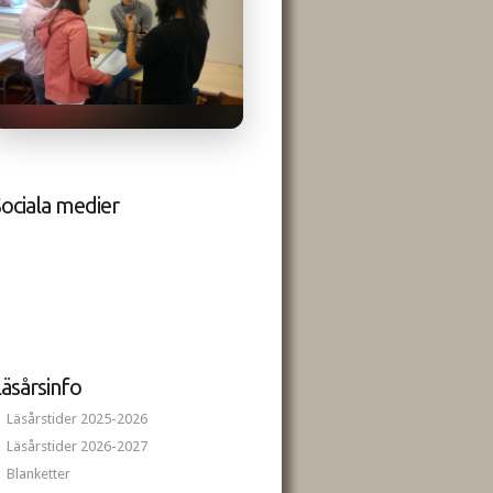
ociala medier
äsårsinfo
Läsårstider 2025-2026
Läsårstider 2026-2027
Blanketter