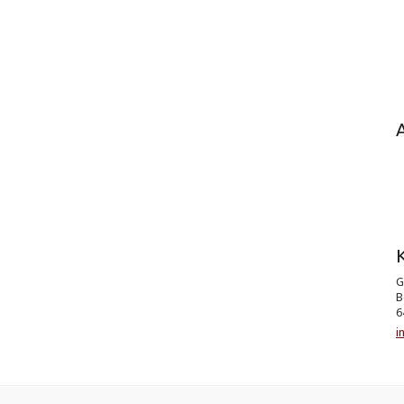
K
G
B
6
i