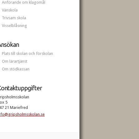
Anförande om klagomål
Vänskola
Trivsam skola
Visselblåsning
Ansökan
Plats till skolan och förskolan
Om lärartjänst
Om stödkassan
ontaktuppgifter
ripsholmsskolan
ox 5
47 21 Mariefred
nfo@gripsholmsskolan.se