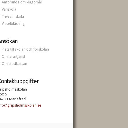
Anförande om klagomål
Vänskola
Trivsam skola
Visselblåsning
Ansökan
Plats till skolan och förskolan
Om lärartjänst
Om stödkassan
ontaktuppgifter
ripsholmsskolan
ox 5
47 21 Mariefred
nfo@gripsholmsskolan.se