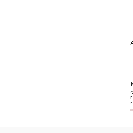
K
G
B
6
i