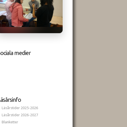
ociala medier
äsårsinfo
Läsårstider 2025-2026
Läsårstider 2026-2027
Blanketter