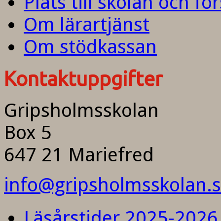
Plats till skolan och fö
Om lärartjänst
Om stödkassan
Kontaktuppgifter
Gripsholmsskolan
Box 5
647 21 Mariefred
info@gripsholmsskolan.
Läsårstider 2025-2026