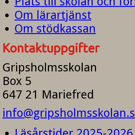
Plats till skolan och fö
Om lärartjänst
Om stödkassan
Kontaktuppgifter
Gripsholmsskolan
Box 5
647 21 Mariefred
info@gripsholmsskolan.
Läsårstider 2025-2026