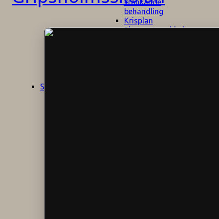
kränkande
behandling
Krisplan
Plan mot mobbning
Skolans policyn
Alkhol- och
drogpolicy
Ansvarsfördelning
Att undervisa och
pedagogiskt
Start
Aktuellt
bemöta barn/elever
med ADHD
Bedömningsplan
Dataskyddspolicy
Datorprogram
Fairplay på
fotbollsplanen
Elevvården
Engelska för
hemflyttare
E
GHS
F
Utrymningsplan
D
Hjorthagen
G
IT-policy
S