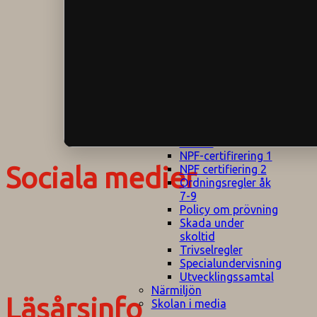
Klagomålspolicy
E
Klassföräldramöte
S
Klassutflykter
I
Konsekvenstrappa
Kyrkobesök
Lektionsanalys
Läromedelspolicy
Läxor på
Gripsholmsskolan
Nationella prov,
rutiner
NPF-certifirering 1
Sociala medier
NPF certifiering 2
Ordningsregler åk
7-9
Policy om prövning
Skada under
skoltid
Trivselregler
Specialundervisning
Utvecklingssamtal
Närmiljön
Läsårsinfo
Skolan i media