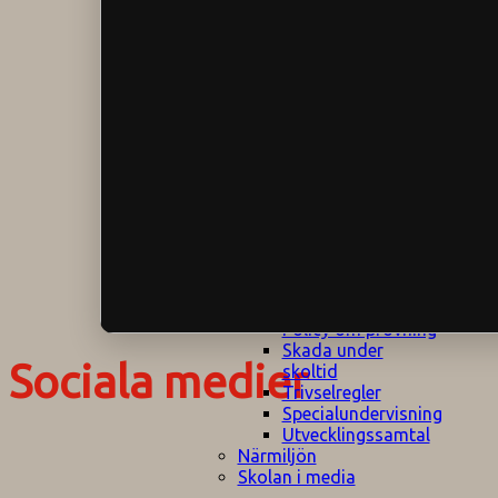
Klagomålspolicy
E
Klassföräldramöte
S
Klassutflykter
I
Konsekvenstrappa
Kyrkobesök
Lektionsanalys
Läromedelspolicy
Läxor på
Gripsholmsskolan
Nationella prov,
rutiner
NPF-certifirering 1
NPF certifiering 2
Ordningsregler åk
7-9
Policy om prövning
Skada under
Sociala medier
skoltid
Trivselregler
Specialundervisning
Utvecklingssamtal
Närmiljön
Skolan i media