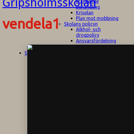
kränkande
behandling
Krisplan
Plan mot mobbning
vendela1
Skolans policyn
Alkhol- och
drogpolicy
Ansvarsfördelning
Att undervisa och
pedagogiskt
Start
Aktuellt
bemöta barn/elever
med ADHD
Bedömningsplan
Dataskyddspolicy
Datorprogram
Fairplay på
fotbollsplanen
Elevvården
Engelska för
hemflyttare
E
GHS
F
Utrymningsplan
D
Hjorthagen
G
IT-policy
S