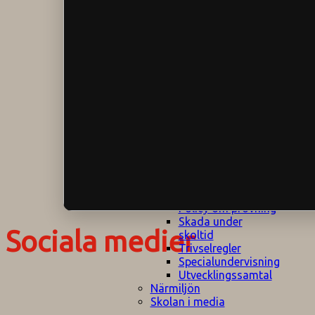
Klagomålspolicy
E
Klassföräldramöte
S
Klassutflykter
I
Konsekvenstrappa
Kyrkobesök
Lektionsanalys
Läromedelspolicy
Läxor på
Gripsholmsskolan
Nationella prov,
rutiner
NPF-certifirering 1
NPF certifiering 2
Ordningsregler åk
7-9
Policy om prövning
Skada under
Sociala medier
skoltid
Trivselregler
Specialundervisning
Utvecklingssamtal
Närmiljön
Skolan i media