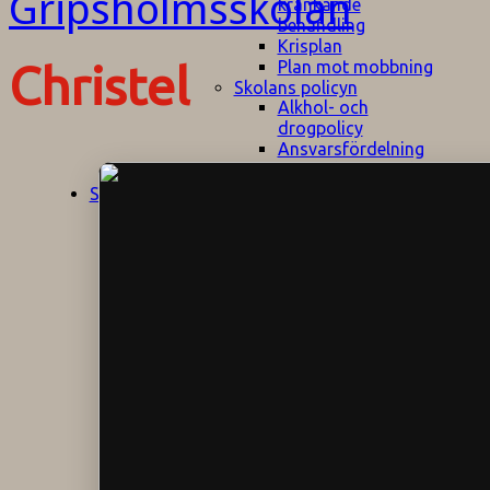
kränkande
behandling
Krisplan
Plan mot mobbning
Christel
Skolans policyn
Alkhol- och
drogpolicy
Ansvarsfördelning
Att undervisa och
pedagogiskt
Start
Aktuellt
bemöta barn/elever
med ADHD
Bedömningsplan
Dataskyddspolicy
Datorprogram
Fairplay på
fotbollsplanen
Elevvården
Engelska för
hemflyttare
E
GHS
F
Utrymningsplan
D
Hjorthagen
G
IT-policy
S