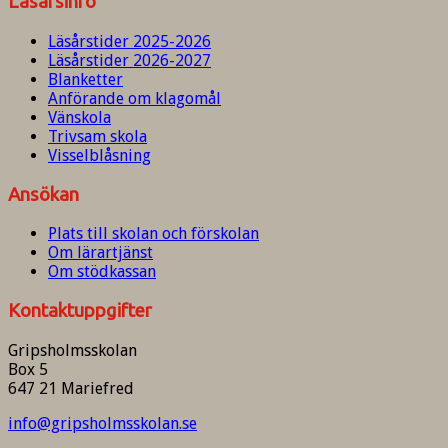
Läsårsinfo
Läsårstider 2025-2026
Läsårstider 2026-2027
Blanketter
Anförande om klagomål
Vänskola
Trivsam skola
Visselblåsning
Ansökan
Plats till skolan och förskolan
Om lärartjänst
Om stödkassan
Kontaktuppgifter
Gripsholmsskolan
Box 5
647 21 Mariefred
info@gripsholmsskolan.se