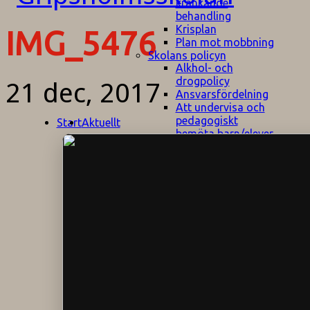
kränkande
behandling
Krisplan
IMG_5476
Plan mot mobbning
Skolans policyn
Alkhol- och
drogpolicy
21 dec, 2017
Ansvarsfördelning
Att undervisa och
pedagogiskt
Start
Aktuellt
bemöta barn/elever
med ADHD
Bedömningsplan
Dataskyddspolicy
Datorprogram
Fairplay på
fotbollsplanen
Elevvården
Engelska för
hemflyttare
E
GHS
F
Utrymningsplan
D
Hjorthagen
G
IT-policy
S