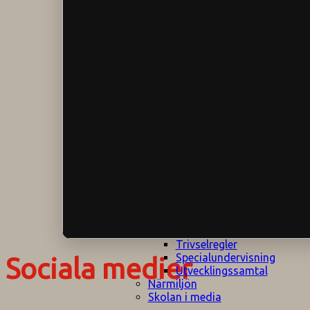
Klagomålspolicy
E
Klassföräldramöte
S
Klassutflykter
I
Konsekvenstrappa
Kyrkobesök
Lektionsanalys
Läromedelspolicy
Läxor på
Gripsholmsskolan
Nationella prov,
rutiner
NPF-certifirering 1
NPF certifiering 2
Ordningsregler åk
7-9
Policy om prövning
Skada under
skoltid
Trivselregler
Specialundervisning
Sociala medier
Utvecklingssamtal
Närmiljön
Skolan i media