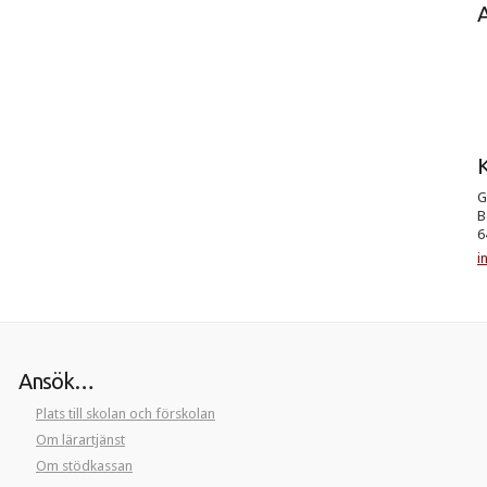
K
G
B
6
i
Ansök…
Plats till skolan och förskolan
Om lärartjänst
Om stödkassan