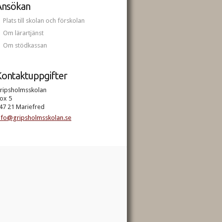
Ansökan
Plats till skolan och förskolan
Om lärartjänst
Om stödkassan
ontaktuppgifter
ripsholmsskolan
ox 5
47 21 Mariefred
nfo@gripsholmsskolan.se