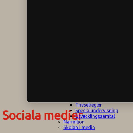
Klagomålspolicy
E
Klassföräldramöte
S
Klassutflykter
I
Konsekvenstrappa
Kyrkobesök
Lektionsanalys
Läromedelspolicy
Läxor på
Gripsholmsskolan
Nationella prov,
rutiner
NPF-certifirering 1
NPF certifiering 2
Ordningsregler åk
7-9
Policy om prövning
Skada under
skoltid
Trivselregler
Specialundervisning
Sociala medier
Utvecklingssamtal
Närmiljön
Skolan i media