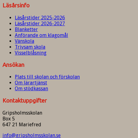
Läsårsinfo
Läsårstider 2025-2026
Läsårstider 2026-2027
Blanketter
Anförande om klagomål
Vänskola
Trivsam skola
Visselblåsning
Ansökan
Plats till skolan och förskolan
Om lärartjänst
Om stödkassan
Kontaktuppgifter
Gripsholmsskolan
Box 5
647 21 Mariefred
info@gripsholmsskolan.se