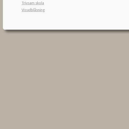
Trivsam skola
Visselblåsning