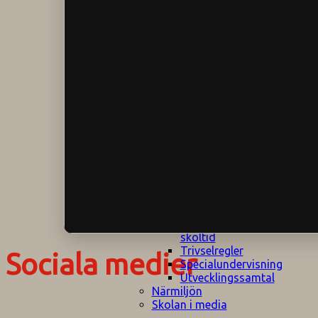
Klagomålspolicy
E
Klassföräldramöte
S
Klassutflykter
I
Konsekvenstrappa
Kyrkobesök
Lektionsanalys
Läromedelspolicy
Läxor på
Gripsholmsskolan
Nationella prov,
rutiner
NPF-certifirering 1
NPF certifiering 2
Ordningsregler åk
7-9
Policy om prövning
Skada under
skoltid
Trivselregler
Sociala medier
Specialundervisning
Utvecklingssamtal
Närmiljön
Skolan i media