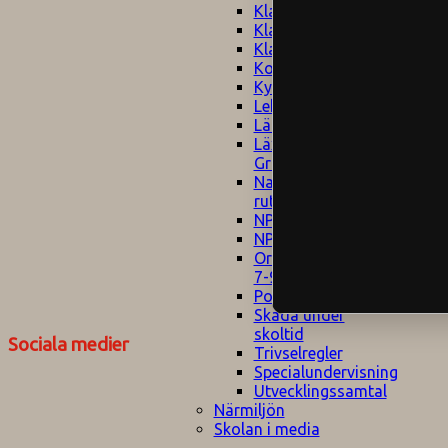
Klagomålspolicy
E
Klassföräldramöte
S
Klassutflykter
I
Konsekvenstrappa
Kyrkobesök
Lektionsanalys
Läromedelspolicy
Läxor på
Gripsholmsskolan
Nationella prov,
rutiner
NPF-certifirering 1
NPF certifiering 2
Ordningsregler åk
7-9
Policy om prövning
Skada under
skoltid
Sociala medier
Trivselregler
Specialundervisning
Utvecklingssamtal
Närmiljön
Skolan i media