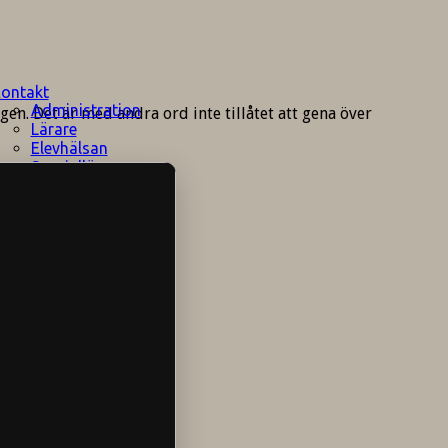
ontakt
Administration
gen. Det är med andra ord inte tillåtet att gena över
Lärare
Elevhälsan
Speciallärare
Stödpersoner
Övrig personal
Sociala medier
Skolområdet
Hitta hit