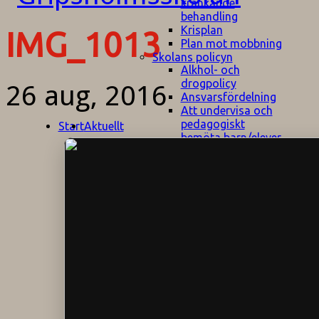
kränkande
behandling
Krisplan
IMG_1013
Plan mot mobbning
Skolans policyn
Alkhol- och
drogpolicy
26 aug, 2016
Ansvarsfördelning
Att undervisa och
pedagogiskt
Start
Aktuellt
bemöta barn/elever
med ADHD
Bedömningsplan
Dataskyddspolicy
Datorprogram
Fairplay på
fotbollsplanen
Elevvården
Engelska för
hemflyttare
E
GHS
F
Utrymningsplan
D
Hjorthagen
G
IT-policy
S