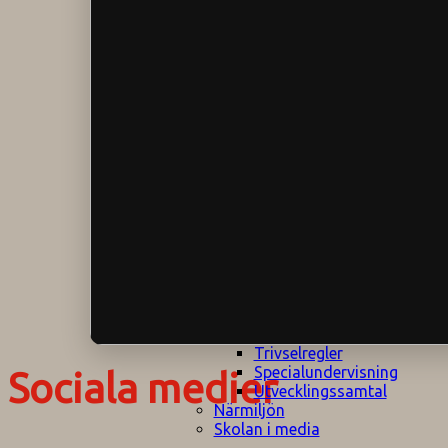
Klagomålspolicy
E
Klassföräldramöte
S
Klassutflykter
I
Konsekvenstrappa
Kyrkobesök
Lektionsanalys
Läromedelspolicy
Läxor på
Gripsholmsskolan
Nationella prov,
rutiner
NPF-certifirering 1
NPF certifiering 2
Ordningsregler åk
7-9
Policy om prövning
Skada under
skoltid
Trivselregler
Specialundervisning
Sociala medier
Utvecklingssamtal
Närmiljön
Skolan i media