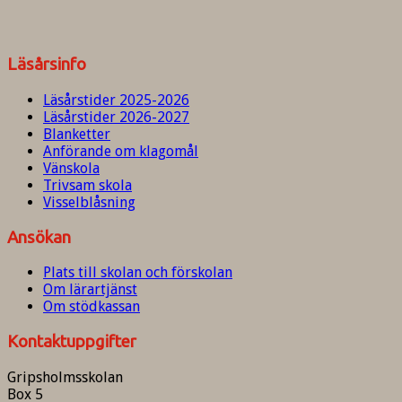
Läsårsinfo
Läsårstider 2025-2026
Läsårstider 2026-2027
Blanketter
Anförande om klagomål
Vänskola
Trivsam skola
Visselblåsning
Ansökan
Plats till skolan och förskolan
Om lärartjänst
Om stödkassan
Kontaktuppgifter
Gripsholmsskolan
Box 5