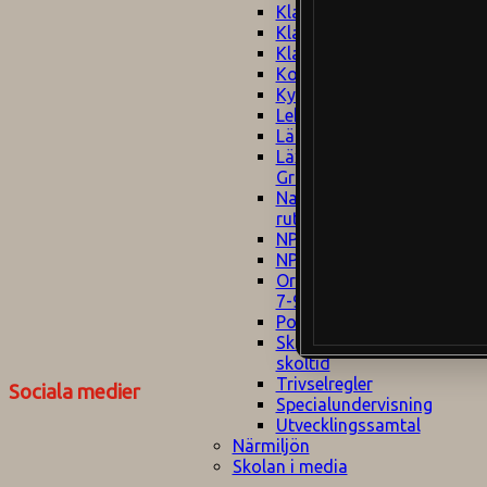
Klagomålspolicy
E
Klassföräldramöte
S
Klassutflykter
I
Konsekvenstrappa
Kyrkobesök
Lektionsanalys
Läromedelspolicy
Läxor på
Gripsholmsskolan
Nationella prov,
rutiner
NPF-certifirering 1
NPF certifiering 2
Ordningsregler åk
7-9
Policy om prövning
Skada under
skoltid
Trivselregler
Sociala medier
Specialundervisning
Utvecklingssamtal
Närmiljön
Skolan i media