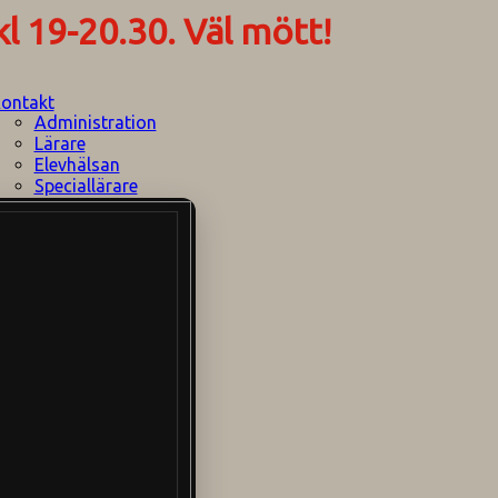
l 19-20.30. Väl mött!
ontakt
Administration
Lärare
Elevhälsan
Speciallärare
Stödpersoner
Övrig personal
Sociala medier
Skolområdet
Hitta hit