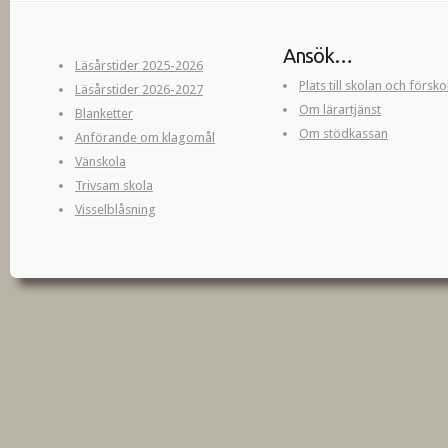
Ansök…
Läsårstider 2025-2026
Plats till skolan och försk
Läsårstider 2026-2027
Om lärartjänst
Blanketter
Om stödkassan
Anförande om klagomål
Vänskola
Trivsam skola
Visselblåsning