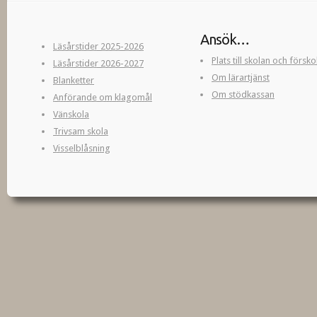
Ansök…
Läsårstider 2025-2026
Plats till skolan och försk
Läsårstider 2026-2027
Om lärartjänst
Blanketter
Om stödkassan
Anförande om klagomål
Vänskola
Trivsam skola
Visselblåsning