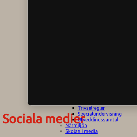
Klagomålspolicy
E
Klassföräldramöte
S
Klassutflykter
I
Konsekvenstrappa
Kyrkobesök
Lektionsanalys
Läromedelspolicy
Läxor på
Gripsholmsskolan
Nationella prov,
rutiner
NPF-certifirering 1
NPF certifiering 2
Ordningsregler åk
7-9
Policy om prövning
Skada under
skoltid
Trivselregler
Specialundervisning
Sociala medier
Utvecklingssamtal
Närmiljön
Skolan i media